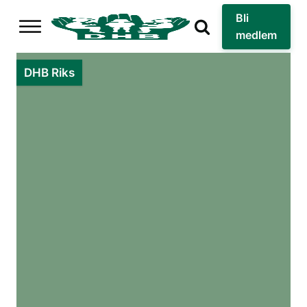
Bli
medlem
DHB Riks