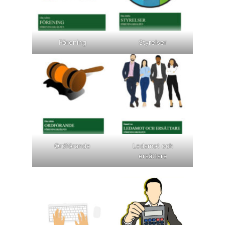
Förening
Styrelser
Ordförande
Ledamot och
ersättare