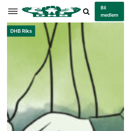
Bli
medlem
DHB Riks