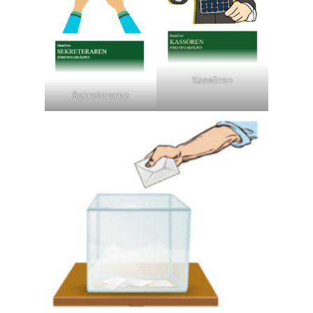
Kassören
Sekreteraren