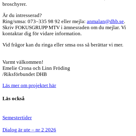
broschyrer.
Är du intresserad?
Ring/smsa: 073–335 98 92 eller mejla:
anmalan@dhb.se
.
Skriv FOKUSGRUPP MTV i ämnesraden om du mejlar. Vi
kontaktar dig för vidare information.
Vid frågor kan du ringa eller smsa oss så berättar vi mer.
Varmt välkommen!
Emelie Crona och Linn Fröding
/Riksförbundet DHB
Läs mer om projektet här
Läs också
Semestertider
Dialog är ute – nr 2 2026