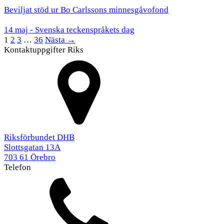
Beviljat stöd ur Bo Carlssons minnesgåvofond
14 maj - Svenska teckenspråkets dag
1
2
3
…
36
Nästa →
Kontaktuppgifter Riks
Riksförbundet DHB
Slottsgatan 13A
703 61 Örebro
Telefon