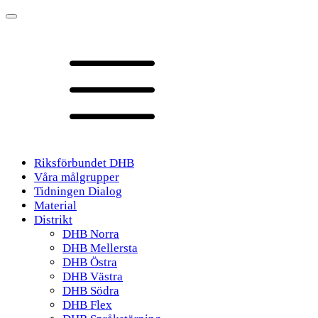
Riksförbundet DHB
Våra målgrupper
Tidningen Dialog
Material
Distrikt
DHB Norra
DHB Mellersta
DHB Östra
DHB Västra
DHB Södra
DHB Flex