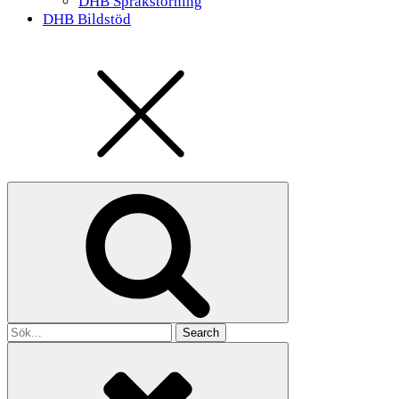
DHB Språkstörning
DHB Bildstöd
Search
for