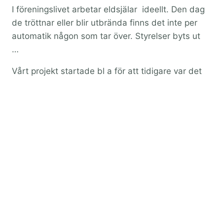
I föreningslivet arbetar eldsjälar ideellt. Den dag
de tröttnar eller blir utbrända finns det inte per
automatik någon som tar över. Styrelser byts ut
…
Vårt projekt startade bl a för att tidigare var det
så att många föräldrar fick sitta och göra bildstöd
åt sina barn för att de skulle kunna delta i DHB
Västras aktiviteter. Ett antal personer gör alltså
likartade förberedelser inför en och samma
aktivitet … Då blir det effektivare om
aktivitetsansvarig förbereder och göra aktiviteten
kommunikativt tillgänglig för alla. (och
föreningen/verksamheten kan återanvända
material och kunskap)
Lite grann kan man jämföra detta med