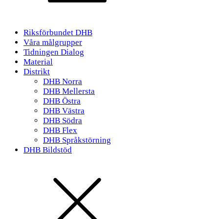
Riksförbundet DHB
Våra målgrupper
Tidningen Dialog
Material
Distrikt
DHB Norra
DHB Mellersta
DHB Östra
DHB Västra
DHB Södra
DHB Flex
DHB Språkstörning
DHB Bildstöd