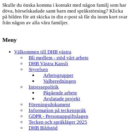
Skulle du önska komma i kontakt med någon familj som har
döva, hörselskadade samt barn med språkstörning? Klicka
på bilden för att skicka in din e-post så får du inom kort svar
från någon av alla våra familjer.
Meny
Välkommen till DHB västra
Bli medlem - stöd vårt arbete
DHB Västra Kansli
Styrelsen
Arbetsgrupper
Valberedningen
Intressepolitik
Pågående arbete
Avslutade projekt
Föreningsdokument
Information på teckenspråk
GDPR - Personuppgiftslagen
Tecken och språkläger 2025
DHB Bildstöd