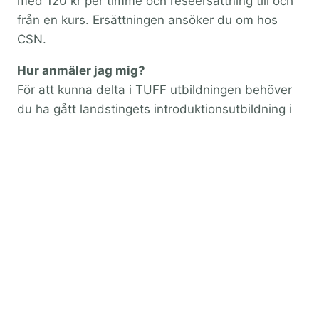
med 120 kr per timme och reseersättning till och
från en kurs. Ersättningen ansöker du om hos
CSN.
Hur anmäler jag mig?
För att kunna delta i TUFF utbildningen behöver
du ha gått landstingets introduktionsutbildning i
teckenspråk eller ha motsvarande kunskaper.
Kontakta landstinget där du bor. När du är klar
med introduktionsutbildningen kan du anmäla dig
till TUFF här.
Till anmälan
För mer information kring TUFF kan du kontakta