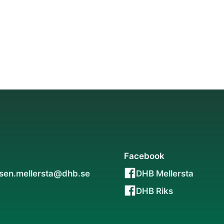
Facebook
lsen.mellersta@dhb.se
DHB Mellersta
DHB Riks