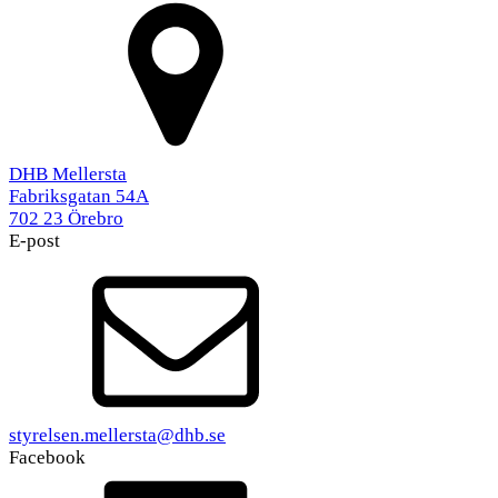
DHB Mellersta
Fabriksgatan 54A
702 23 Örebro
E-post
styrelsen.mellersta@dhb.se
Facebook