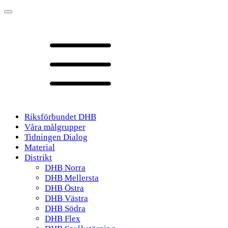
Riksförbundet DHB
Våra målgrupper
Tidningen Dialog
Material
Distrikt
DHB Norra
DHB Mellersta
DHB Östra
DHB Västra
DHB Södra
DHB Flex