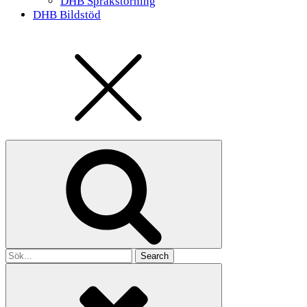
DHB Språkstörning
DHB Bildstöd
Search
for