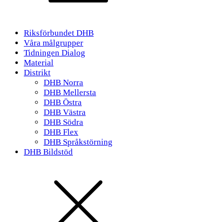
Riksförbundet DHB
Våra målgrupper
Tidningen Dialog
Material
Distrikt
DHB Norra
DHB Mellersta
DHB Östra
DHB Västra
DHB Södra
DHB Flex
DHB Språkstörning
DHB Bildstöd