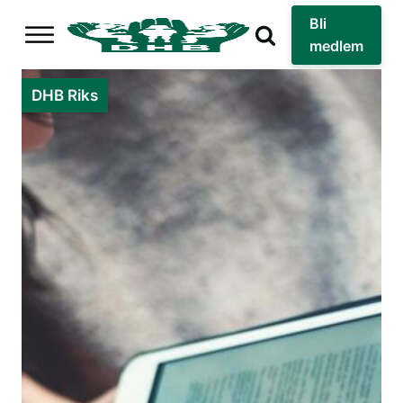
Bli
medlem
DHB Riks