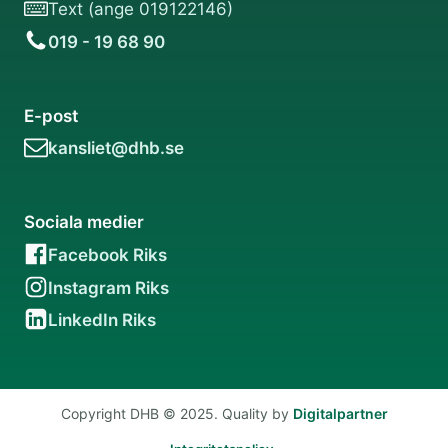
Text (ange 019122146)
019 - 19 68 90
E-post
kansliet@dhb.se
Sociala medier
Facebook Riks
Instagram Riks
LinkedIn Riks
Copyright DHB © 2025. Quality by
Digitalpartner