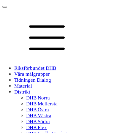
Riksförbundet DHB
Våra målgrupper
Tidningen Dialog
Material
Distrikt
DHB Norra
DHB Mellersta
DHB Östra
DHB Västra
DHB Södra
DHB Flex