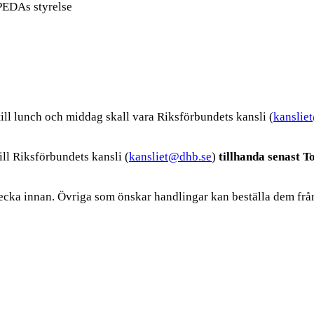
PEDAs styrelse
ill lunch och middag skall vara Riksförbundets kansli (
kanslie
ill Riksförbundets kansli (
kansliet@dhb.se
)
tillhanda senast 
vecka innan. Övriga som önskar handlingar kan beställa dem från