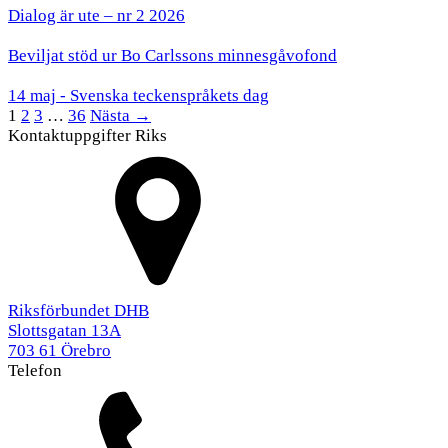
Dialog är ute – nr 2 2026
Beviljat stöd ur Bo Carlssons minnesgåvofond
14 maj - Svenska teckenspråkets dag
1
2
3
…
36
Nästa →
Kontaktuppgifter Riks
Riksförbundet DHB
Slottsgatan 13A
703 61 Örebro
Telefon