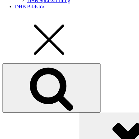
DHB Språkstörning
DHB Bildstöd
Search
for