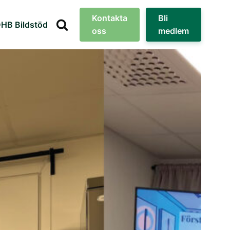
Kontakta
Bli
HB Bildstöd
oss
medlem