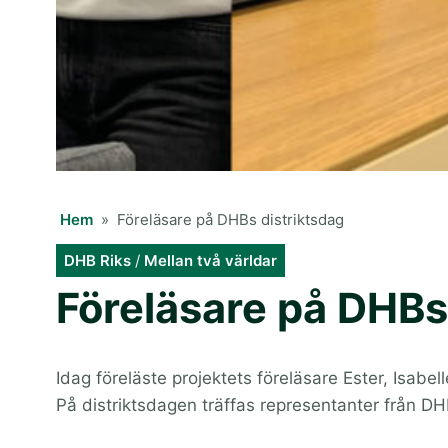
Hem
»
Föreläsare på DHBs distriktsdag
DHB Riks
/
Mellan två världar
Föreläsare på DHBs
Idag föreläste projektets föreläsare Ester, Isabe
På distriktsdagen träffas representanter från DHBs