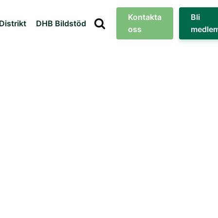
Kontakta
Bli
Distrikt
DHB Bildstöd
oss
medle