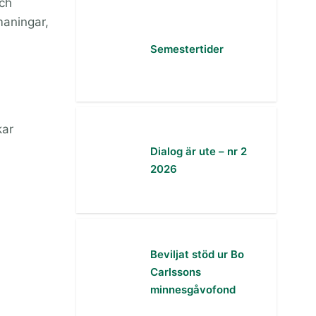
och
maningar,
Semestertider
kar
Dialog är ute – nr 2
2026
Beviljat stöd ur Bo
Carlssons
minnesgåvofond