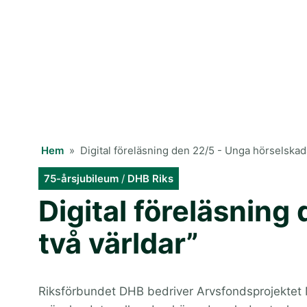
Hem
»
Digital föreläsning den 22/5 - Unga hörselskad
75-årsjubileum
/
DHB Riks
Digital föreläsning
två världar”
Riksförbundet DHB bedriver Arvsfondsprojektet M