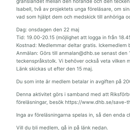
gränslandet mellan den hörande och den teckensp
Isabell, två av projektets unga föreläsare, om si
vad som hjälpt dem och medskick till anhöriga oc
Dag: onsdagen den 22 maj
Tid: 19.00-20.15 (möjlighet att logga in från 18.4
Kostnad: Medlemmar deltar gratis. Ickemedlem b
Anmälan: Görs till anmalan@dhb.se senast den 1
teckenspråkstolk. Vi behöver också veta vilken mai
Länk skickas ut efter den 15 maj.
Du som inte är medlem betalar in avgiften på 200
Denna aktivitet görs i samband med att Riksförbu
föreläsningar, besök https://www.dhb.se/save-t
Inga av föreläsningarna spelas in, så den enda ch
Vill du bli medlem, gå in på länk nedan.