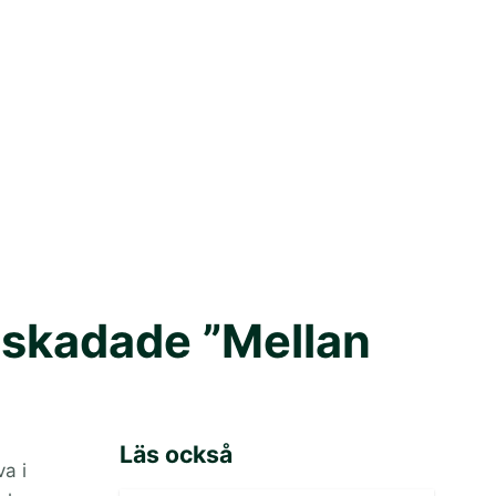
elskadade ”Mellan
Läs också
a i