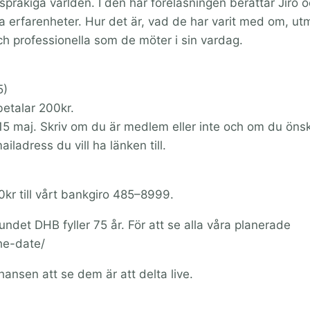
råkiga världen. I den här föreläsningen berättar Jiro 
na erfarenheter. Hur det är, vad de har varit med om, ut­
h professionella som de möter i sin vardag.
5)
etalar 200kr.
5 maj. Skriv om du är medlem eller inte och om du öns
ladress du vill ha länken till.
kr till vårt bankgiro 485–8999.
ndet DHB fyller 75 år. För att se alla våra planerade
he-date/
ansen att se dem är att delta live.