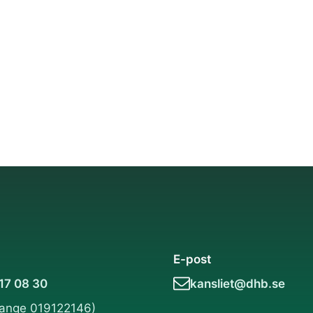
E-post
 17 08 30
kansliet@dhb.se
(ange 019122146)