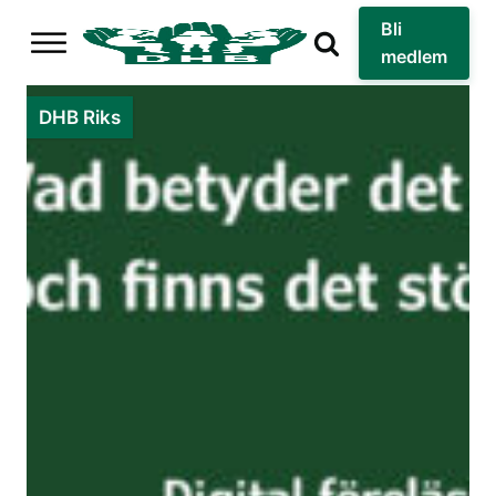
Bli
medlem
DHB Riks