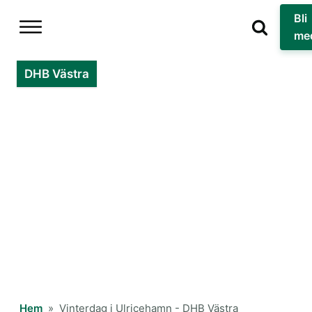
Bli
me
DHB Västra
Hem
»
Vinterdag i Ulricehamn - DHB Västra