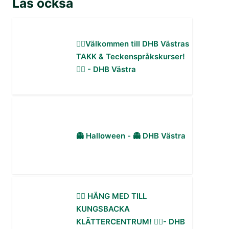
Läs också
✋🏻Välkommen till DHB Västras
TAKK & Teckenspråkskurser!
✋🏻 - DHB Västra
👻 Halloween - 👻 DHB Västra
🧗‍♀️ HÄNG MED TILL
KUNGSBACKA
KLÄTTERCENTRUM! 🧗‍♂️- DHB