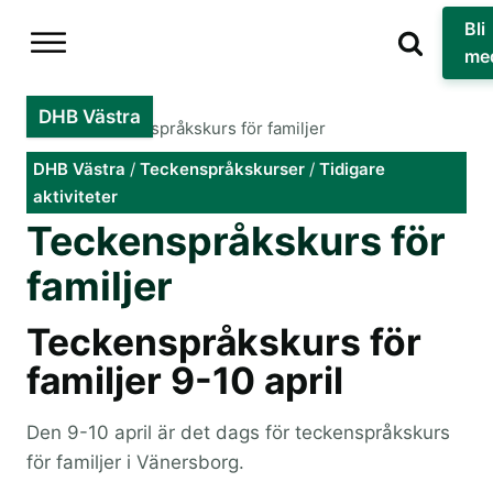
Bli
me
DHB Västra
Hem
»
Teckenspråkskurs för familjer
DHB Västra
/
Teckenspråkskurser
/
Tidigare
aktiviteter
Teckenspråkskurs för
familjer
Teckenspråkskurs för
familjer 9-10 april
Den 9-10 april är det dags för teckenspråkskurs
för familjer i Vänersborg.