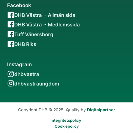
Facebook
DHB Västra - Allmän sida
DHB Västra - Medlemssida
Tuff Vänersborg
DHB Riks
Instagram
dhbvastra
dhbvastraungdom
Copyright DHB © 2025. Quality by
Digitalpartner
Integritetspolicy
Cookiepolicy