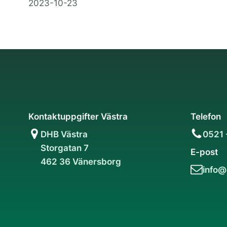
2023-10-23
Kontaktuppgifter Västra
Telefon
DHB Västra
0521 
Storgatan 7
E-post
462 36 Vänersborg
info@