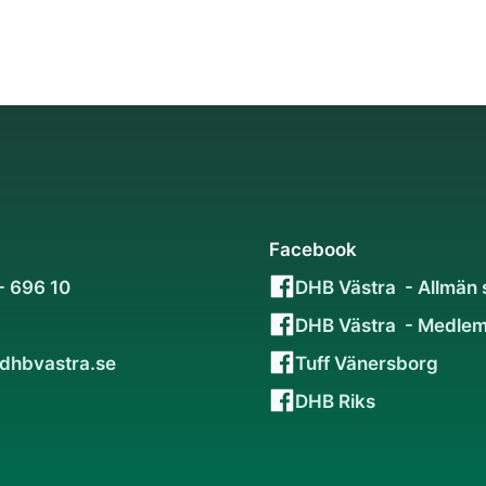
Facebook
- 696 10
DHB Västra - Allmän 
DHB Västra - Medlem
dhbvastra.se
Tuff Vänersborg
DHB Riks