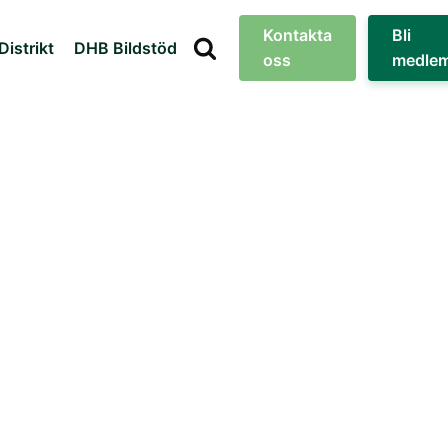
Kontakta
Bli
Distrikt
DHB Bildstöd
oss
medle