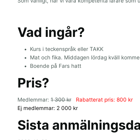
Som vanligt, har vi våra kompetenta lärare som u
Vad ingår?
Kurs i teckenspråk eller TAKK
Mat och fika. Middagen lördag kväll kommer 
Boende på Fars hatt
Pris?
Medlemmar:
1 300 kr
Rabatterat pris: 800 kr
Ej medlemmar: 2 000 kr
Sista anmälningsd