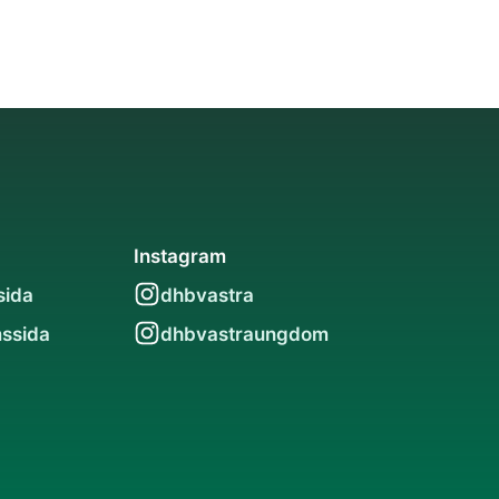
Instagram
sida
dhbvastra
ssida
dhbvastraungdom