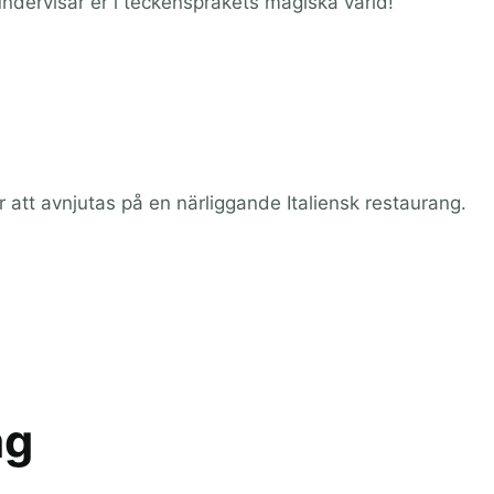
ndervisar er i teckenspråkets magiska värld!
att avnjutas på en närliggande Italiensk restaurang.
ag