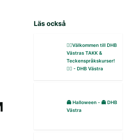
Läs också
✋🏻Välkommen till DHB
Västras TAKK &
Teckenspråkskurser!
✋🏻 - DHB Västra
M
👻 Halloween - 👻 DHB
Västra