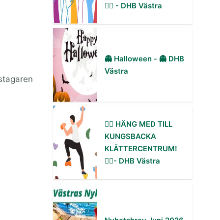
✋🏻 - DHB Västra
👻 Halloween - 👻 DHB
Västra
istagaren
🧗‍♀️ HÄNG MED TILL
KUNGSBACKA
KLÄTTERCENTRUM!
🧗‍♂️- DHB Västra