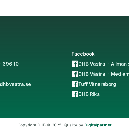
Facebook
- 696 10
DHB Västra - Allmän 
DHB Västra - Medlem
dhbvastra.se
Tuff Vänersborg
DHB Riks
Copyright DHB © 2025. Quality by
Digitalpartner