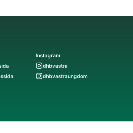
Instagram
sida
dhbvastra
ssida
dhbvastraungdom