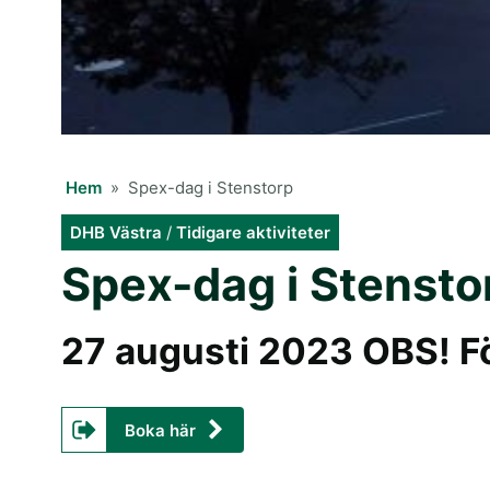
Hem
»
Spex-dag i Stenstorp
DHB Västra
/
Tidigare aktiviteter
Spex-dag i Stensto
27 augusti 2023 OBS! F
Boka här