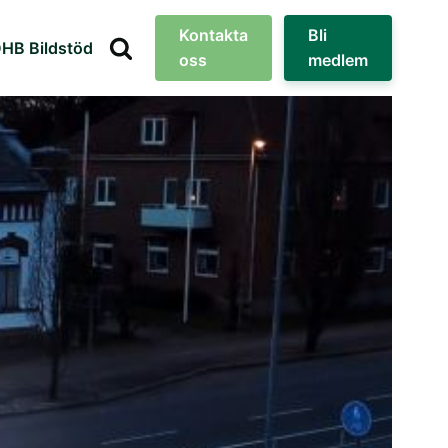
Kontakta
Bli
HB Bildstöd
oss
medlem