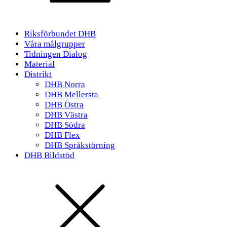
Riksförbundet DHB
Våra målgrupper
Tidningen Dialog
Material
Distrikt
DHB Norra
DHB Mellersta
DHB Östra
DHB Västra
DHB Södra
DHB Flex
DHB Språkstörning
DHB Bildstöd