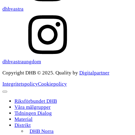
dhbvastra
dhbvastraungdom
Copyright DHB © 2025. Quality by
Digitalpartner
Integritetspolicy
Cookiepolicy
Riksförbundet DHB
Våra målgrupper
Tidningen Dialog
Material
Distrikt
DHB Norra