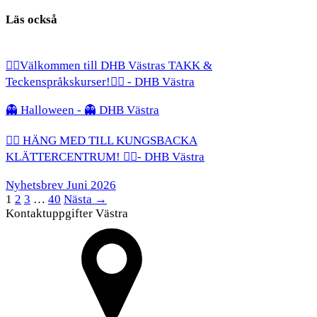
Läs också
✋🏻Välkommen till DHB Västras TAKK &
Teckenspråkskurser!✋🏻 - DHB Västra
👻 Halloween - 👻 DHB Västra
🧗‍♀️ HÄNG MED TILL KUNGSBACKA
KLÄTTERCENTRUM! 🧗‍♂️- DHB Västra
Nyhetsbrev Juni 2026
1
2
3
…
40
Nästa →
Kontaktuppgifter Västra