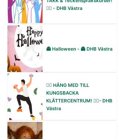
TAKK & Teckenspråkskurser!
✋🏻 - DHB Västra
👻 Halloween - 👻 DHB Västra
🧗‍♀️ HÄNG MED TILL
KUNGSBACKA
KLÄTTERCENTRUM! 🧗‍♂️- DHB
Västra