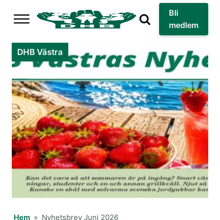
Bli
medlem
DHB Västra
Hem
»
Nyhetsbrev Juni 2026