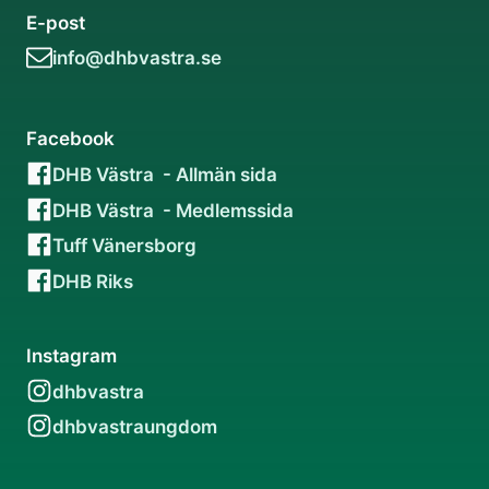
E-post
info@dhbvastra.se
Facebook
DHB Västra - Allmän sida
DHB Västra - Medlemssida
Tuff Vänersborg
DHB Riks
Instagram
dhbvastra
dhbvastraungdom