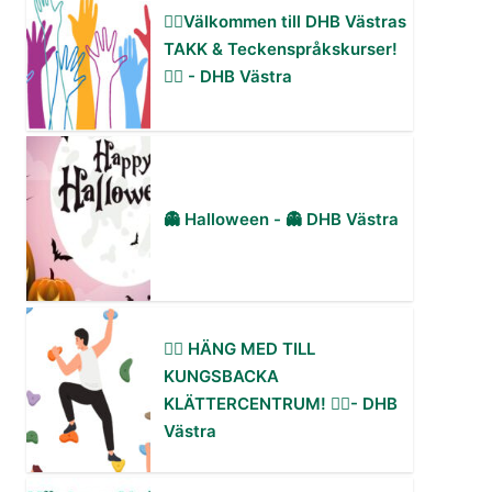
✋🏻Välkommen till DHB Västras
TAKK & Teckenspråkskurser!
✋🏻 - DHB Västra
👻 Halloween - 👻 DHB Västra
🧗‍♀️ HÄNG MED TILL
KUNGSBACKA
KLÄTTERCENTRUM! 🧗‍♂️- DHB
Västra