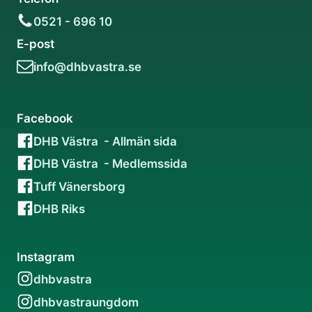
0521 - 696 10
E-post
info@dhbvastra.se
Facebook
DHB Västra - Allmän sida
DHB Västra - Medlemssida
Tuff Vänersborg
DHB Riks
Instagram
dhbvastra
dhbvastraungdom