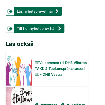
Läs nyhetsbrevet här
Till fler nyhetsbrev här
Läs också
✋🏻Välkommen till DHB Västras
TAKK & Teckenspråkskurser!
✋🏻 - DHB Västra
👻 Halloween - 👻 DHB Västra