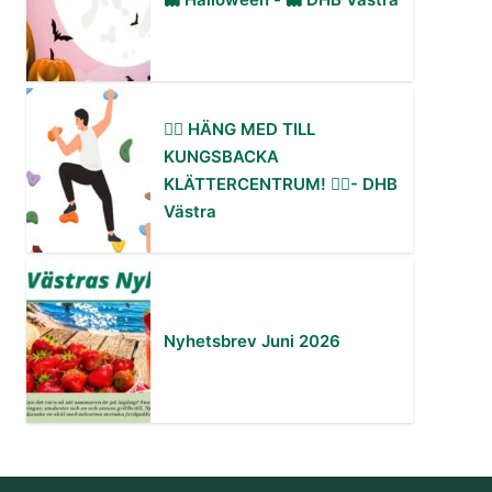
🧗‍♀️ HÄNG MED TILL
KUNGSBACKA
KLÄTTERCENTRUM! 🧗‍♂️- DHB
Västra
Nyhetsbrev Juni 2026