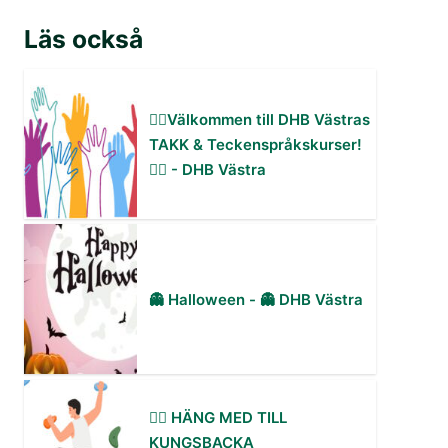
Läs också
✋🏻Välkommen till DHB Västras
TAKK & Teckenspråkskurser!
✋🏻 - DHB Västra
👻 Halloween - 👻 DHB Västra
🧗‍♀️ HÄNG MED TILL
KUNGSBACKA