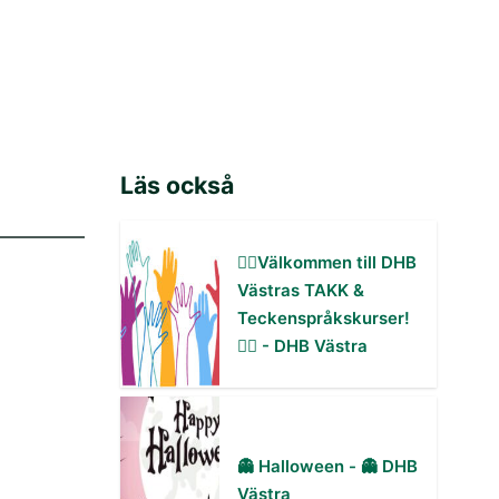
Läs också
✋🏻Välkommen till DHB
Västras TAKK &
Teckenspråkskurser!
✋🏻 - DHB Västra
👻 Halloween - 👻 DHB
Västra