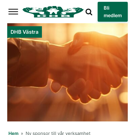
Bli
medlem
DHB Västra
Hem
»
Ny sponsor till vår verksamhet