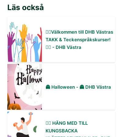
Läs också
✋🏻Välkommen till DHB Västras
TAKK & Teckenspråkskurser!
✋🏻 - DHB Västra
👻 Halloween - 👻 DHB Västra
🧗‍♀️ HÄNG MED TILL
KUNGSBACKA