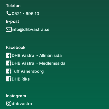
Telefon
0521 - 696 10
E-post
info@dhbvastra.se
Facebook
DHB Västra - Allmän sida
DHB Västra - Medlemssida
Tuff Vänersborg
DHB Riks
Instagram
dhbvastra