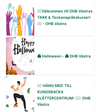
✋🏻Välkommen till DHB Västras
TAKK & Teckenspråkskurser!
✋🏻 - DHB Västra
👻 Halloween - 👻 DHB Västra
🧗‍♀️ HÄNG MED TILL
KUNGSBACKA
KLÄTTERCENTRUM! 🧗‍♂️- DHB
Västra