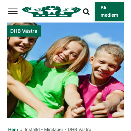
Bli
medlem
DHB Västra
Hem
»
Inställd - Miniläger - DHB Västra