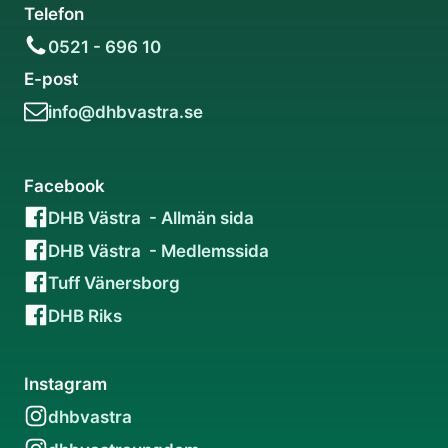
Telefon
0521 - 696 10
E-post
info@dhbvastra.se
Facebook
DHB Västra - Allmän sida
DHB Västra - Medlemssida
Tuff Vänersborg
DHB Riks
Instagram
dhbvastra