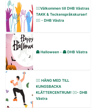
✋🏻Välkommen till DHB Västras
TAKK & Teckenspråkskurser!
✋🏻 - DHB Västra
👻 Halloween - 👻 DHB Västra
🧗‍♀️ HÄNG MED TILL
KUNGSBACKA
KLÄTTERCENTRUM! 🧗‍♂️- DHB
Västra