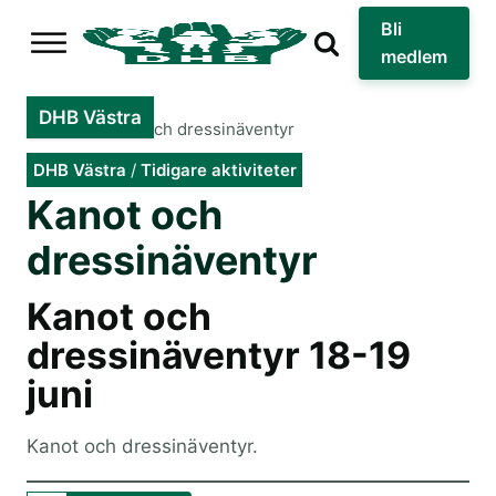
Bli
medlem
DHB Västra
Hem
»
Kanot och dressinäventyr
DHB Västra
/
Tidigare aktiviteter
Kanot och
dressinäventyr
Kanot och
dressinäventyr 18-19
juni
Kanot och dressinäventyr.