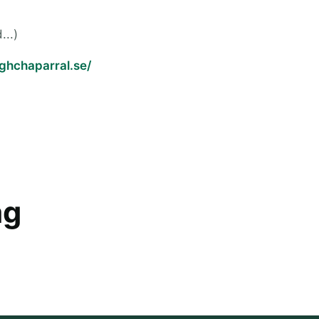
...)
ghchaparral.se/
ag