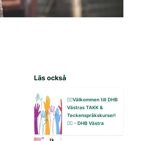
Läs också
✋🏻Välkommen till DHB
Västras TAKK &
Teckenspråkskurser!
✋🏻 - DHB Västra