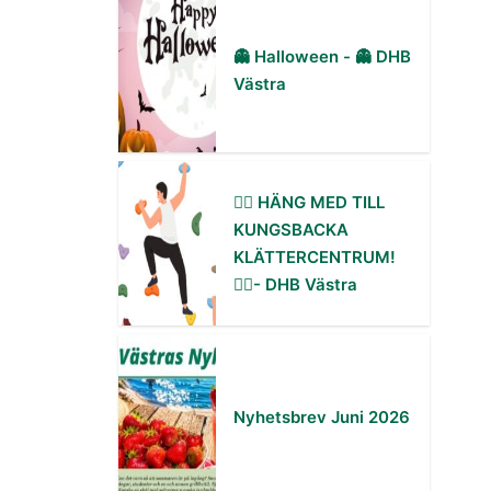
👻 Halloween - 👻 DHB
Västra
🧗‍♀️ HÄNG MED TILL
KUNGSBACKA
KLÄTTERCENTRUM!
🧗‍♂️- DHB Västra
Nyhetsbrev Juni 2026