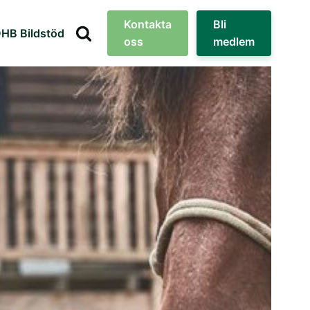
Kontakta
Bli
HB Bildstöd
oss
medlem