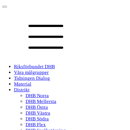
Riksförbundet DHB
Våra målgrupper
Tidningen Dialog
Material
Distrikt
DHB Norra
DHB Mellersta
DHB Östra
DHB Västra
DHB Södra
DHB Flex