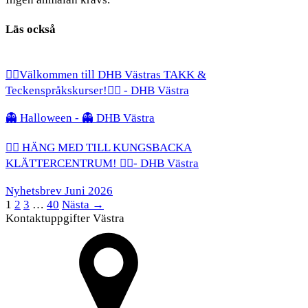
Läs också
✋🏻Välkommen till DHB Västras TAKK &
Teckenspråkskurser!✋🏻 - DHB Västra
👻 Halloween - 👻 DHB Västra
🧗‍♀️ HÄNG MED TILL KUNGSBACKA
KLÄTTERCENTRUM! 🧗‍♂️- DHB Västra
Nyhetsbrev Juni 2026
1
2
3
…
40
Nästa →
Kontaktuppgifter Västra