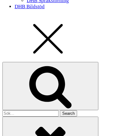
DHB Språkstörning
DHB Bildstöd
Search
for