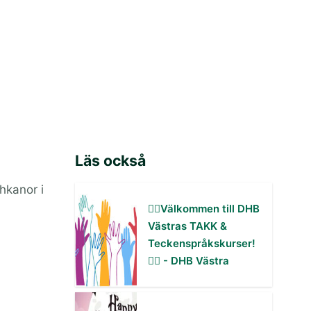
Läs också
hkanor i
✋🏻Välkommen till DHB
Västras TAKK &
Teckenspråkskurser!
✋🏻 - DHB Västra