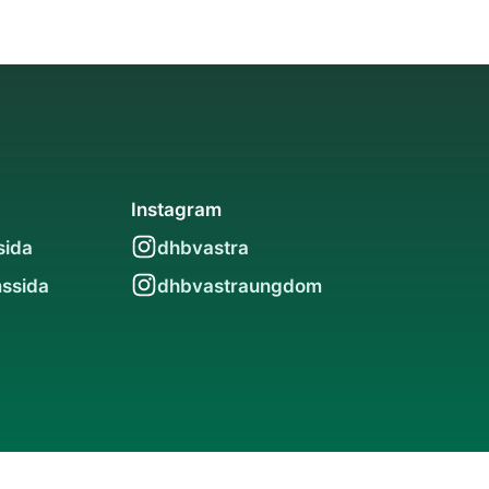
Instagram
sida
dhbvastra
ssida
dhbvastraungdom