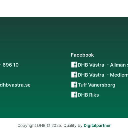
Facebook
- 696 10
DHB Västra - Allmän 
DHB Västra - Medlem
dhbvastra.se
Tuff Vänersborg
DHB Riks
Copyright DHB © 2025. Quality by
Digitalpartner