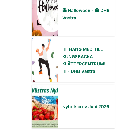
👻 Halloween - 👻 DHB
Västra
🧗‍♀️ HÄNG MED TILL
KUNGSBACKA
KLÄTTERCENTRUM!
🧗‍♂️- DHB Västra
Nyhetsbrev Juni 2026