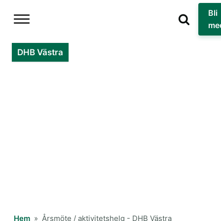
Bli
me
DHB Västra
Hem
»
Årsmöte / aktivitetshelg - DHB Västra