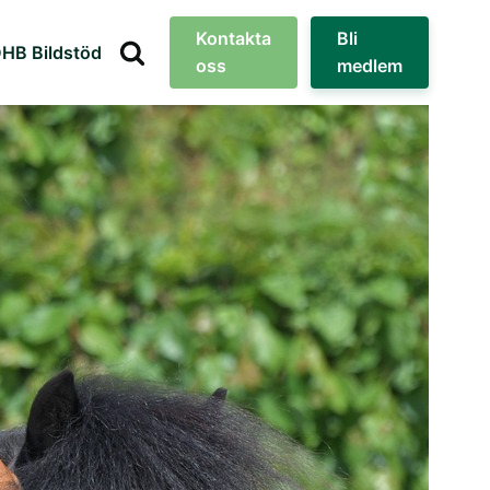
Kontakta
Bli
HB Bildstöd
oss
medlem