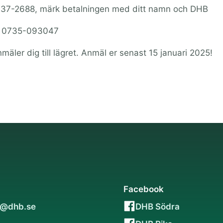
o 5137-2688, märk betalningen med ditt namn och DHB
ill 0735-093047
mäler dig till lägret. Anmäl er senast 15 januari 2025!
Facebook
a@dhb.se
DHB Södra