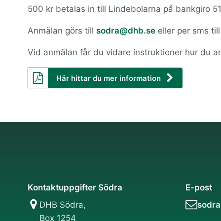
500 kr betalas in till Lindebolarna på bankgir
Anmälan görs till
sodra@dhb.se
eller per sms t
Vid anmälan får du vidare instruktioner hur du an
Här hittar du mer information
Kontaktuppgifter Södra
E-post
DHB Södra,
sodr
Box 1254