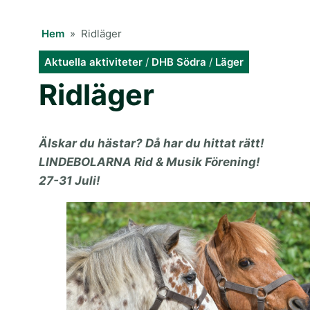
Hem
»
Ridläger
Aktuella aktiviteter
/
DHB Södra
/
Läger
Ridläger
Älskar du hästar? Då har du hittat rätt!
LINDEBOLARNA Rid & Musik Förening!
27-31 Juli!