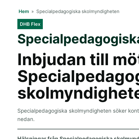
Hem
»
Specialpedagogiska skolmyndigheten
DHB Flex
Specialpedagogisk
Inbjudan till m
Specialpedago
skolmyndighet
Specialpedagogiska skolmyndigheten söker kont
nedan.
Hälsningar från Specialpedagogiska skolmynd