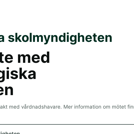
a skolmyndigheten
öte med
giska
en
akt med vårdnadshavare. Mer information om mötet fin
igheten.