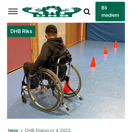
Bli
medlem
DHB Riks
Hem
»
DHB Dialog nr 4 2023