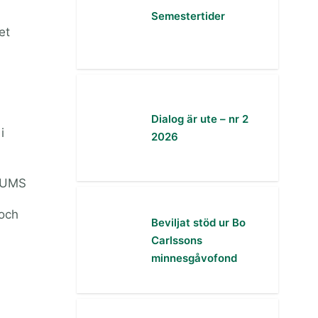
Semestertider
et
Dialog är ute – nr 2
i
2026
t UMS
 och
Beviljat stöd ur Bo
Carlssons
minnesgåvofond