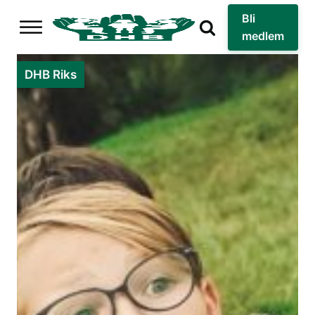
Bli
medlem
DHB Riks