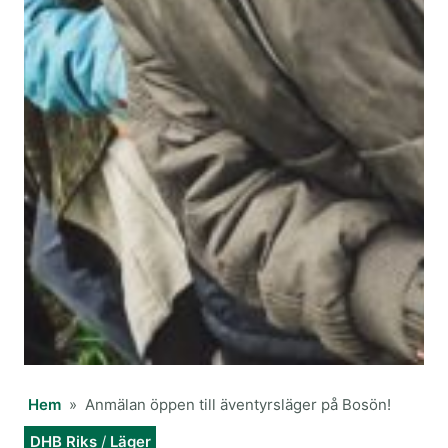
Hem
»
Anmälan öppen till äventyrsläger på Bosön!
DHB Riks
/
Läger