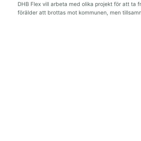
DHB Flex vill arbeta med olika projekt för att ta 
förälder att brottas mot kommunen, men tillsamm
Kontaktuppgifter Flex
E-post
styrelsen.flex@dhb.se