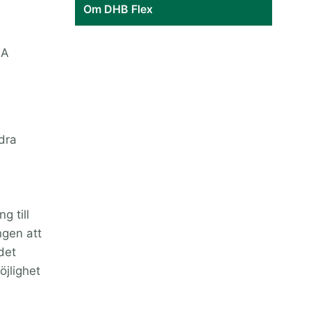
Om DHB Flex
LA
ndra
g till
ngen att
det
jlighet