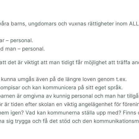
r våra barns, ungdomars och vuxnas rättigheter inom AL
r – personal.
od man – personal.
t det är viktigt att man tidigt får möjlighet att träffa a
ska kunna umgås även på de längre loven genom t.ex.
 kompisar och kan kommunicera på sitt eget språk.
rnen är omgivna av kunnig personal och man har tillgån
för är tiden efter skolan en viktig angelägenhet för föreni
hem igen? Vad kan kommunerna ställa upp med? Finns 
na sig trygga och få det stöd och den kommunikationsmö