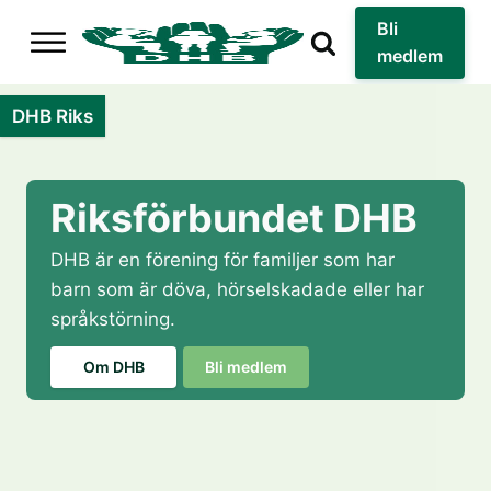
Bli
medlem
DHB Riks
Riksförbundet DHB
DHB är en förening för familjer som har
barn som är döva, hörselskadade eller har
språkstörning.
Om DHB
Bli medlem