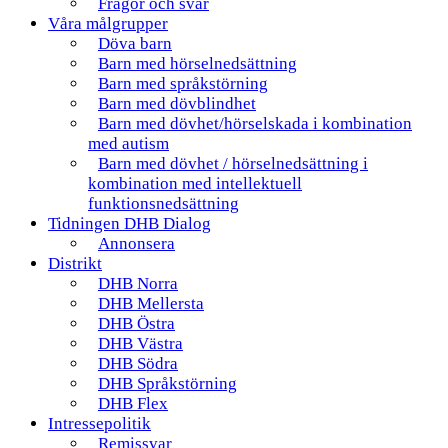
Frågor och svar
Våra målgrupper
Döva barn
Barn med hörselnedsättning
Barn med språkstörning
Barn med dövblindhet
Barn med dövhet/hörselskada i kombination
med autism
Barn med dövhet / hörselnedsättning i
kombination med intellektuell
funktionsnedsättning
Tidningen DHB Dialog
Annonsera
Distrikt
DHB Norra
DHB Mellersta
DHB Östra
DHB Västra
DHB Södra
DHB Språkstörning
DHB Flex
Intressepolitik
Remissvar