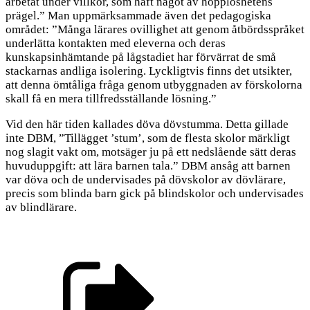
arbetat under villkor, som haft något av hopplöshetens
prägel.” Man uppmärksammade även det pedagogiska
området: ”Många lärares ovillighet att genom åtbördsspråket
underlätta kontakten med eleverna och deras
kunskapsinhämtande på lågstadiet har förvärrat de små
stackarnas andliga isolering. Lyckligtvis finns det utsikter,
att denna ömtåliga fråga genom utbyggnaden av förskolorna
skall få en mera tillfredsställande lösning.”
Vid den här tiden kallades döva dövstumma. Detta gillade
inte DBM, ”Tillägget ’stum’, som de flesta skolor märkligt
nog slagit vakt om, motsäger ju på ett nedslående sätt deras
huvuduppgift: att lära barnen tala.” DBM ansåg att barnen
var döva och de undervisades på dövskolor av dövlärare,
precis som blinda barn gick på blindskolor och undervisades
av blindlärare.