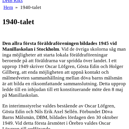
DHB Riks
Hem
»
1940-talet
1940-talet
Den allra första föräldraföreningen bildades 1945 vid
Manillaskolan i Stockholm
. Vid de övriga skolorna såg man
inga möjligheter att starta lokala föräldraföreningar
beroende på att föräldrarna var spridda över landet. I ett
upprop 1949 skriver Oscar Löfgren, Gösta Edin och Holger
Gillberg, att enda möjligheten att uppnå kontakt och
målmedveten sammanhållning mellan döva barns målsmän
är att bilda en riksomfattande sammanslutning. Detta upprop
ledde till en inbjudan till ett konstituerande möte den 8 maj
på Manillaskolan.
En interimsstyrelse valdes bestående av Oscar Löfgren,
Gösta Edin och Nils Erik Axel Sellén. Förbundet Döva
Barns Målsmän, DBM, bildades lördagen den 30 oktober
1949. Vid detta första årsmötet i Örebro valdes Oscar
Lövgren till ordförande.