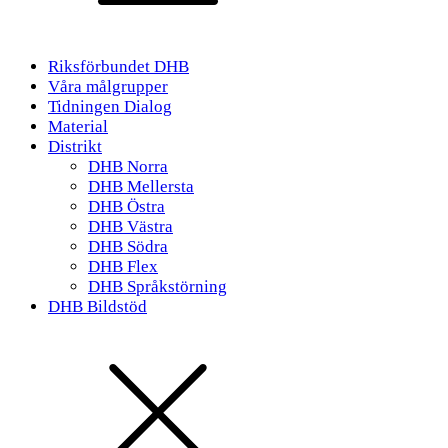
Riksförbundet DHB
Våra målgrupper
Tidningen Dialog
Material
Distrikt
DHB Norra
DHB Mellersta
DHB Östra
DHB Västra
DHB Södra
DHB Flex
DHB Språkstörning
DHB Bildstöd