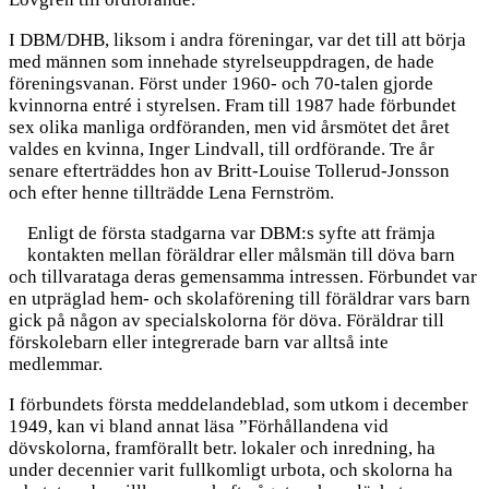
I DBM/DHB, liksom i andra föreningar, var det till att börja
med männen som innehade styrelseuppdragen, de hade
föreningsvanan. Först under 1960- och 70-talen gjorde
kvinnorna entré i styrelsen. Fram till 1987 hade förbundet
sex olika manliga ordföranden, men vid årsmötet det året
valdes en kvinna, Inger Lindvall, till ordförande. Tre år
senare efterträddes hon av Britt-Louise Tollerud-Jonsson
och efter henne tillträdde Lena Fernström.
Enligt de första stadgarna var DBM:s syfte att främja
kontakten mellan föräldrar eller målsmän till döva barn
och tillvarataga deras gemensamma intressen. Förbundet var
en utpräglad hem- och skolaförening till föräldrar vars barn
gick på någon av specialskolorna för döva. Föräldrar till
förskolebarn eller integrerade barn var alltså inte
medlemmar.
I förbundets första meddelandeblad, som utkom i december
1949, kan vi bland annat läsa ”Förhållandena vid
dövskolorna, framförallt betr. lokaler och inredning, ha
under decennier varit fullkomligt urbota, och skolorna ha